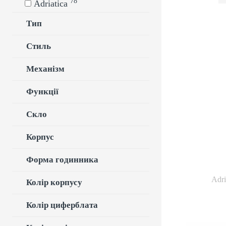
78
Adriatica
Тип
Стиль
Механізм
Adr
В
Механізм:
Функції
сап
браслет: сталь
Скло
Корпус
Форма годинника
Adr
Пов
Колір корпусу
Колір циферблата