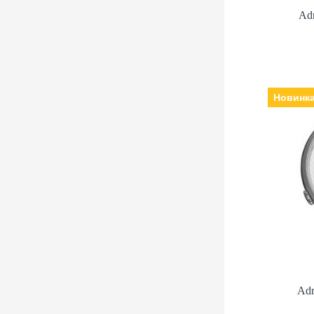
Ad
Новинк
Adr
В
Механізм:
міне
браслет: шкіра
Adr