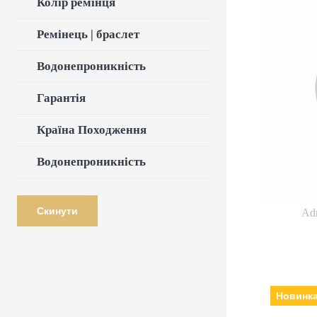
Колір ремінця
Ремінець | браслет
Ad
Водонепроникність
В
Механізм:
міне
Гарантія
браслет: шкіра
Країна Походження
Водонепроникність
Скинути
Ad
Пов
Новинк