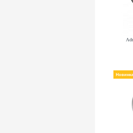
Adr
Новинк
Adr
В
Механізм:
міне
браслет: сталь