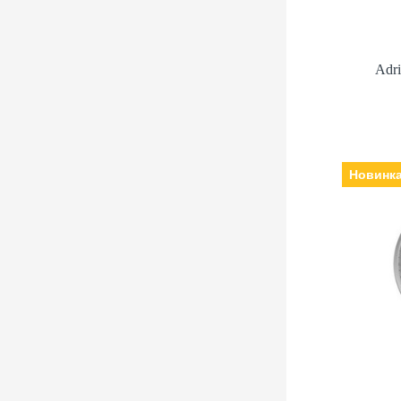
Adr
Новинк
Adr
В
Механізм:
міне
браслет: шкіра