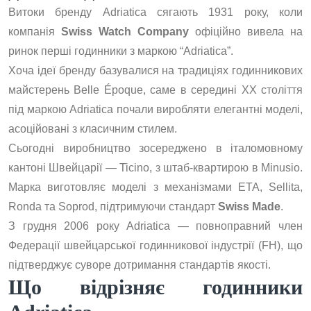
Витоки бренду Adriatica сягають 1931 року, коли
компанія
Swiss Watch Company
офіційно вивела на
ринок перші годинники з маркою “Adriatica”.
Хоча ідеї бренду базувалися на традиціях годинникових
майстерень Belle Époque, саме в середині XX століття
під маркою Adriatica почали виробляти елегантні моделі,
асоційовані з класичним стилем.
Сьогодні виробництво зосереджено в італомовному
кантоні Швейцарії — Ticino, з штаб-квартирою в Minusio.
Марка виготовляє моделі з механізмами ETA, Sellita,
Ronda та Soprod, підтримуючи стандарт
Swiss Made
.
З грудня 2006 року Adriatica — повноправний член
Федерації швейцарської годинникової індустрії (FH), що
підтверджує суворе дотримання стандартів якості.
Що відрізняє годинники