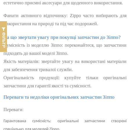
естетично приємні аксесуари для щоденного використання.
Фанати активного відпочинку
: Zippo часто вибирають для
використання на природі та під час подорожей.
ФІЛЬТР
На що звертати увагу при покупці запчастин до Зіппо?
Сумісність із моделлю Зіппо
: переконайтеся, що запчастини
підходять до вашої моделі Зіппо.
Якість матеріалів
: звертайте увагу на використані матеріали
для забезпечення тривалої служби.
Оригінальність продукції
: купуйте тільки оригінальні
запчастини для гарантії якості та сумісності.
Переваги та недоліки оригінальних запчастин Зіппо
Переваги:
Гарантована сумісність
: оригінальні запчастини створені
спеціально для моделей Zippo.