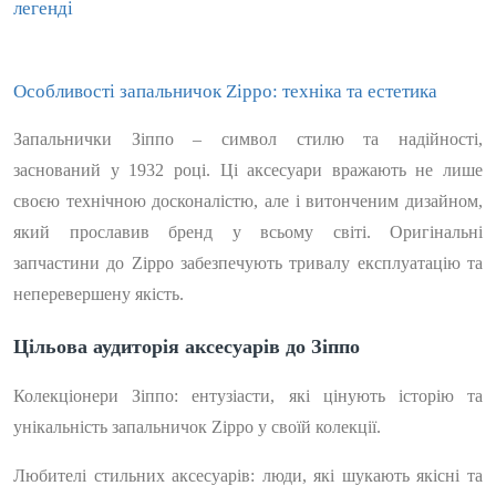
легенді
Особливості запальничок Zippo: техніка та естетика
Запальнички Зіппо – символ стилю та надійності,
заснований у 1932 році. Ці аксесуари вражають не лише
своєю технічною досконалістю, але і витонченим дизайном,
який прославив бренд у всьому світі. Оригінальні
запчастини до Zippo забезпечують тривалу експлуатацію та
неперевершену якість.
Цільова аудиторія аксесуарів до Зіппо
Колекціонери Зіппо
: ентузіасти, які цінують історію та
унікальність запальничок Zippo у своїй колекції.
Любителі стильних аксесуарів
: люди, які шукають якісні та