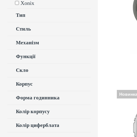
Xonix
Ремінец
Тип
Стиль
Механізм
Функції
Скло
Корпус
Новинк
Форма годинника
Колір корпусу
Виробни
Колір циферблата
кварцеві,
Ремінец