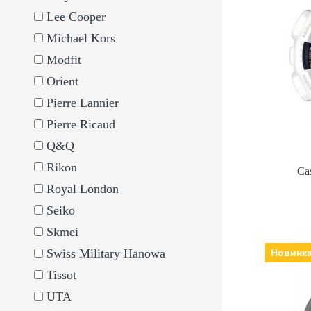
Ca
Lee Cooper
Виробни
електронні, Ск
Michael Kors
Ремінец
Modfit
Orient
Pierre Lannier
Pierre Ricaud
Q&Q
Rikon
Ca
Royal London
Seiko
Skmei
Swiss Military Hanowa
Новинк
Tissot
Виробни
UTA
кварцеві, Скл