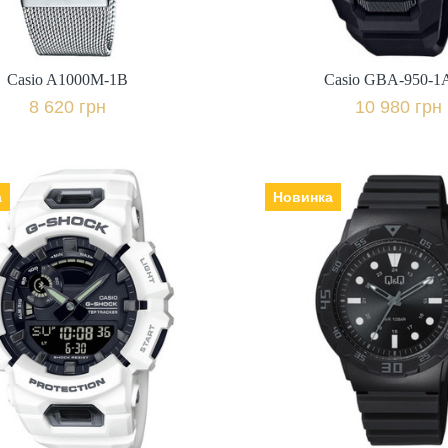
+ порівняти
+ пор
Casio A1000M-1B
Casio GBA-950-
Купити в 1 клік
Купити в 1 клі
8 620 грн
10 980 грн
а
Новинка
Casio GBA-900-7AE
Q&Q VR18J01
к: Японія, Механізм:
Виробник: Японія, Механізм:
ло: мінеральне,
кварцеві, Скло: пластикове,
ь | браслет: полімер,
Ремінець | браслет: полімер,
Гарантія: 24 міс.,
Гарантія: 12 
10 340 грн.
790 грн.
+ порівняти
+ пор