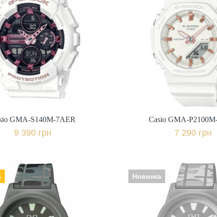
sio GMA-S140M-7AER
Casio GMA-P2100M
к: Японія, Механізм:
Виробник: Японія, Механізм:
ло: мінеральне,
електронні, Скло: мінеральне,
ь | браслет: полімер,
Ремінець | браслет: полімер,
Гарантія: 24 міс.,
Гарантія: 24 
9 390 грн.
7 290 грн.
+ порівняти
+ пор
sio GMA-S140M-7AER
Casio GMA-P2100M
Купити в 1 клік
Купити в 1 клі
9 390 грн
7 290 грн
а
Новинка
Q&Q V35A-004VY
к: Японія, Механізм:
Q&Q V35A-003
о: пластикове,
Виробник: Японія, Механізм: