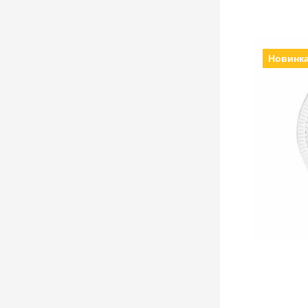
Новинк
Виробни
кварцеві, Скл
Ремінец