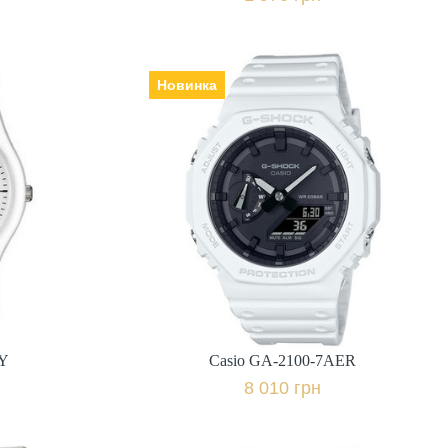
Новинка
2Y
Casio GA-2100-7AER
Виробник: Японія, Механізм:
кварцеві, Скло: мінеральне,
Ремінець | браслет: полімер,
міс.,
Гарантія: 24 міс.,
8 010 грн.
івняти
+ порівняти
2Y
Casio GA-2100-7AER
к
Купити в 1 клік
8 010 грн