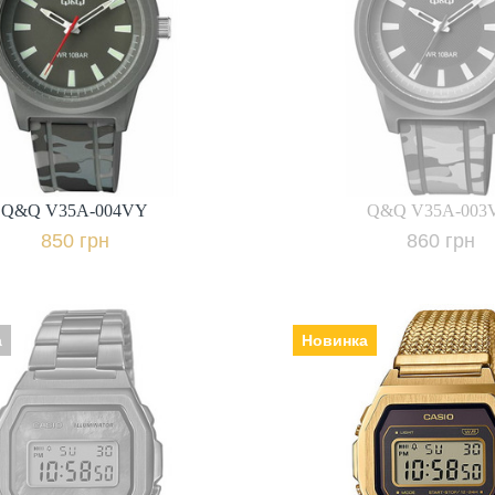
ь | браслет: полімер,
кварцеві, Скло: пластикове,
Гарантія: 12 міс.,
Ремінець | браслет: полімер,
Гарантія: 12 
850 грн.
860 грн.
+ порівнят
+ порівняти
Повідомити про ная
Q&Q V35A-004VY
Q&Q V35A-003
Купити в 1 клік
850 грн
860 грн
а
Новинка
Casio A1000MGA
Виробник: Японія, Механізм:
Casio A1000RG-5EF
кварцеві, Скло: акрилове,
к: Японія, Механізм:
Ремінець | браслет: полімер,
 Скло: акрилове,
Гарантія: 24 
ь | браслет: полімер,
Гарантія: 24 міс.,