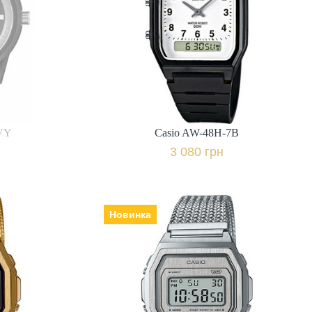
Ремінець | браслет: полімер,
Гарантія: 12 міс.,
міс.,
3 080 грн.
и
+ порівняти
вність
VY
Casio AW-48H-7B
Купити в 1 клік
3 080 грн
Новинка
-5EF
Casio A1000MA-7EF
Виробник: Японія, Механізм:
кварцеві, Скло: акрилове,
Ремінець | браслет: полімер,
міс.,
Гарантія: 24 міс.,