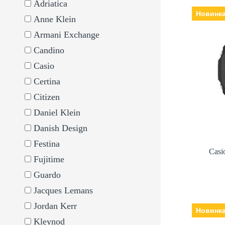
Adriatica
Новинк
Anne Klein
Cas
Armani Exchange
Виробни
елект
Candino
Скло: мінеральне, Ремінец
Casio
браслет: полімер, Га
Certina
Citizen
Daniel Klein
Danish Design
Festina
Cas
Fujitime
Guardo
Jacques Lemans
Jordan Kerr
Новинк
Kleynod