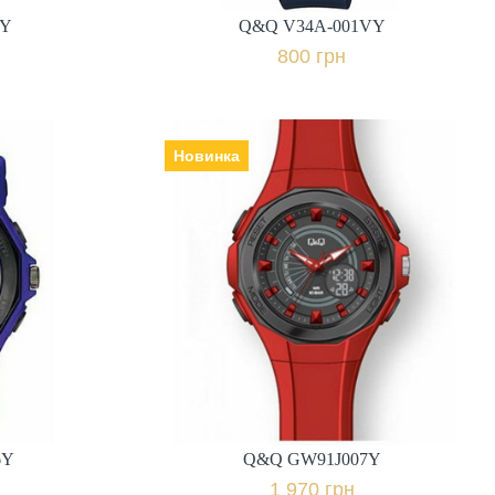
1Y
Q&Q V34A-001VY
к
Купити в 1 клік
800 грн
Новинка
6Y
Q&Q GW91J007Y
Виробник: Японія, Механізм:
кварцеві, Скло: пластикове,
Ремінець | браслет: полімер,
міс.,
Гарантія: 12 міс.,
1 970 грн.
івняти
+ порівняти
6Y
Q&Q GW91J007Y
к
Купити в 1 клік
1 970 грн