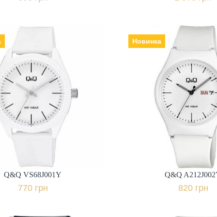
а
Новинка
Q&Q VS68J001Y
Q&Q A212J00
к: Японія, Механізм:
Виробник: Японія, Механізм:
о: пластикове,
кварцеві, Скло: пластикове,
ь | браслет: полімер,
Ремінець | браслет: полімер,
Гарантія: 12 міс.,
Гарантія: 12 
770 грн.
820 грн.
+ порівняти
+ пор
Q&Q VS68J001Y
Q&Q A212J00
Купити в 1 клік
Купити в 1 клі
770 грн
820 грн