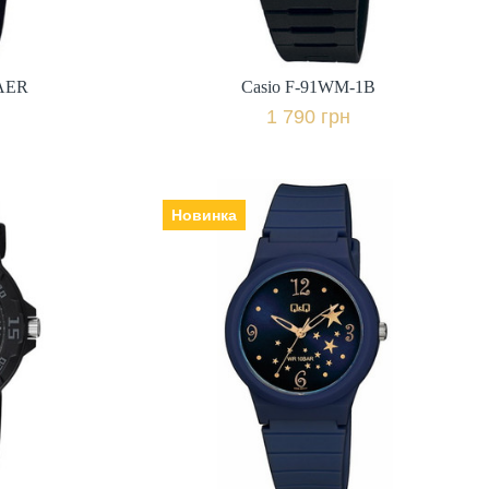
івняти
+ порівняти
1AER
Casio F-91WM-1B
к
Купити в 1 клік
1 790 грн
Новинка
1Y
Q&Q V34A-001VY
Виробник: Японія, Механізм:
кварцеві, Скло: пластикове,
Ремінець | браслет: полімер,
міс.,
Гарантія: 12 міс.,
800 грн.
івняти
+ порівняти