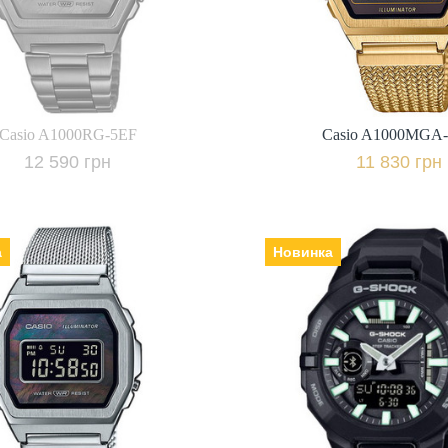
11 830 грн.
12 590 грн.
+ порівняти
+ пор
ідомити про наявність
Casio A1000RG-5EF
Casio A1000MGA
Купити в 1 клі
12 590 грн
11 830 грн
а
Новинка
Casio A1000M-1B
Casio GBA-950-
к: Японія, Механізм:
Виробник: Японія, Механізм:
 Скло: акрилове,
електронні, Скло: мінеральне,
ь | браслет: полімер,
Ремінець | браслет: полімер,
Гарантія: 24 міс.,
Гарантія: 24 
8 620 грн.
10 980 грн.