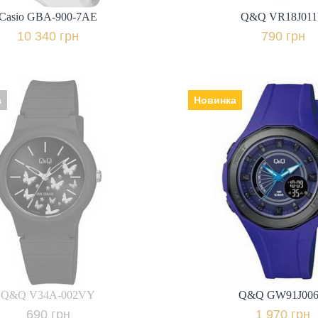
Casio GBA-900-7AE
Q&Q VR18J01
Купити в 1 клік
Купити в 1 клі
10 340 грн
790 грн
а
Новинка
Q&Q GW91J00
Виробник: Японія, Механізм:
Q&Q V34A-002VY
кварцеві, Скло: пластикове,
к: Японія, Механізм:
Ремінець | браслет: полімер,
о: пластикове,
Гарантія: 12 
ь | браслет: полімер,
Гарантія: 12 міс.,
1 970 грн.
690 грн.
+ порівняти
+ пор
ідомити про наявність
Q&Q V34A-002VY
Q&Q GW91J00
Купити в 1 клі
690 грн
1 970 грн