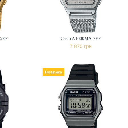
7 870 грн.
івняти
+ порівняти
-5EF
Casio A1000MA-7EF
к
Купити в 1 клік
7 870 грн
Новинка
1AER
Casio F-91WM-1B
Виробник: Японія, Механізм:
електронні, Скло: пластикове,
Ремінець | браслет: полімер,
міс.,
Гарантія: 24 міс.,
1 790 грн.