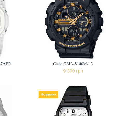
-7AER
Casio GMA-S140M-1A
Виробник: Японія, Механізм:
електронні, Скло: мінеральне,
Ремінець | браслет: полімер,
міс.,
Гарантія: 24 міс.,
9 390 грн.
івняти
+ порівняти
-7AER
Casio GMA-S140M-1A
к
Купити в 1 клік
9 390 грн
Новинка
Casio AW-48H-7B
Виробник: Японія, Механізм:
VY
кварцеві, Скло: пластикове,