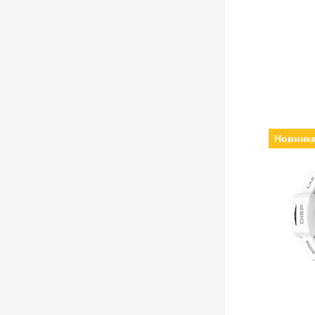
Новинк
Виробни
електронні, Ск
Ремінец