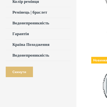
Колір ремінця
Ремінець | браслет
Водонепроникність
Пов
Гарантія
Країна Походження
Водонепроникність
Новинк
Скинути
Виробни
кварцеві,
Ремінец