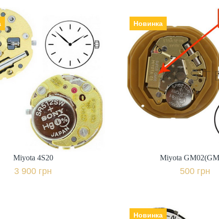
а
Новинка
Miyota 4S20
Miyota GM02(GM
Виробник: Японія,
Виробник: Япон
3 900 грн.
500 грн.
+ порівняти
+ пор
Купити в 1 клік
Купити в 1 клі
Miyota 4S20
Miyota GM02(GM
3 900 грн
500 грн
Новинка