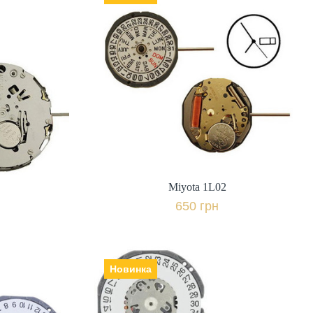
Miyota 1L02
ія,
Виробник: Японія,
650 грн.
івняти
+ порівняти
к
Купити в 1 клік
Miyota 1L02
650 грн
Новинка