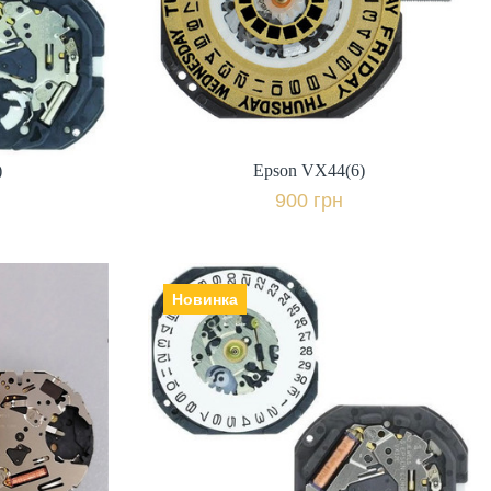
900 грн.
івняти
+ порівняти
к
Купити в 1 клік
)
Epson VX44(6)
900 грн
Новинка
Epson VX32 (6)
ія,
Виробник: Японія,
450 грн.