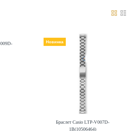
Новинка
V009D-
V009D-
ль,
Браслет Casio LTP-V007D-
Виробник: Японія, Ремінець |
1B(10506464)
браслет: сталь,
івняти
790 грн.
к
+ порівняти
Браслет Casio LTP-V007D-
Купити в 1 клік
1B(10506464)