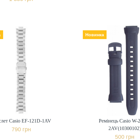
а
Новинка
слет Casio EF-121D-1AV
: Японія, Ремінець |
Ремінець Casio W-
браслет: сталь,
Виробник: Японія, Ремінець |
2AV(10300102
браслет: пла
790 грн.
500 грн.
+ порівняти
+ пор
Купити в 1 клік
слет Casio EF-121D-1AV
Ремінець Casio W-
Купити в 1 клі
2AV(10300102
790 грн
500 грн