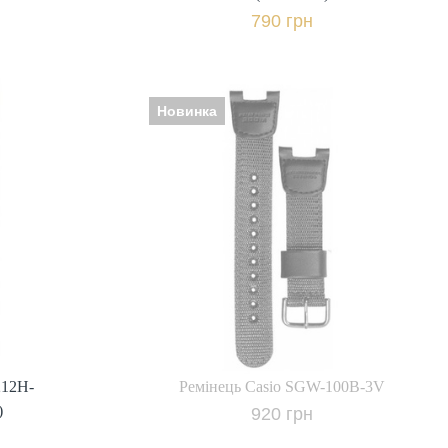
790 грн
Новинка
Ремінець Casio SGW-100B-3V
212H-
Виробник: Японія, Ремінець |
)
стик,
браслет: каучук,
920 грн.
+ порівняти
Повідомити про наявність
івняти
212H-
Ремінець Casio SGW-100B-3V
к
)
920 грн