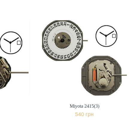
)
Miyota 2415(3)
ія,
Виробник: Японія,
540 грн.
івняти
+ порівняти
к
Купити в 1 клік
)
Miyota 2415(3)
540 грн