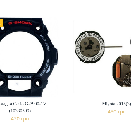
а
Miyota 2015(3
Виробник: Япон
ладка Casio G-7900-1V
Виробник: Японія,
(10330599)
450 грн.
470 грн.
+ пор
+ порівняти
Купити в 1 клі
ладка Casio G-7900-1V
Miyota 2015(3
Купити в 1 клік
(10330599)
450 грн
470 грн