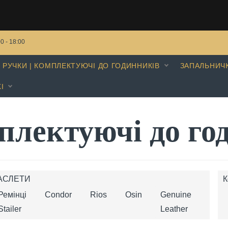
00 - 18:00
РУЧКИ | КОМПЛЕКТУЮЧІ ДО ГОДИННИКІВ
ЗАПАЛЬНИЧ
І
плектуючі до го
РАСЛЕТИ
К
Ремінці
Condor
Rios
Osin
Genuine
Stailer
Leather