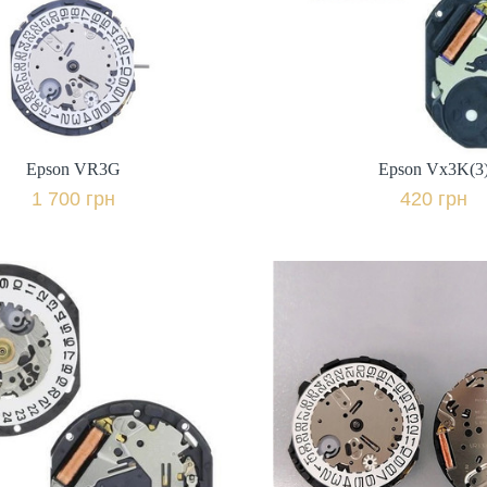
1 700 грн.
420 грн.
+ порівняти
+ пор
Купити в 1 клік
Купити в 1 клі
Epson VR3G
Epson Vx3K(3
1 700 грн
420 грн
Epson VX12(6)
Epson VR33
Виробник: Японія,
Виробник: Япон
450 грн.
1 500 грн.