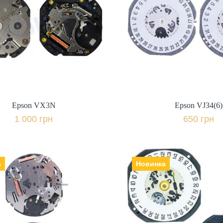
Epson VX3N
Epson VJ34(6)
Виробник: Японія,
Виробник: Япон
1 000 грн.
650 грн.
+ порівняти
+ пор
Купити в 1 клік
Купити в 1 клі
Epson VX3N
Epson VJ34(6)
1 000 грн
650 грн
а
Новинка
Epson VR3G
Epson Vx3K(3
Виробник: Японія,
Виробник: Япон