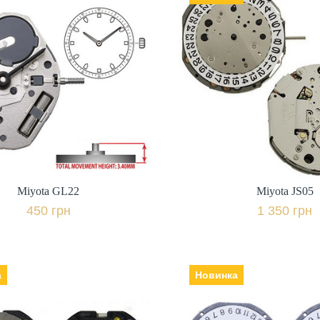
Miyota GL22
Miyota JS05
Виробник: Японія,
Виробник: Япон
450 грн.
1 350 грн.
+ порівняти
+ пор
Купити в 1 клік
Купити в 1 клі
Miyota GL22
Miyota JS05
450 грн
1 350 грн
а
Новинка