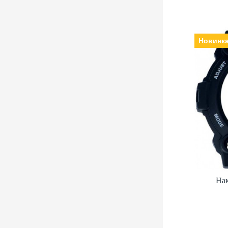
Новинк
Нак
Нак