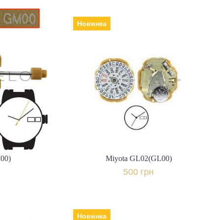
Новинка
00)
Miyota GL02(GL00)
ія,
Виробник: Японія,
500 грн.
івняти
+ порівняти
к
Купити в 1 клік
00)
Miyota GL02(GL00)
500 грн
Новинка