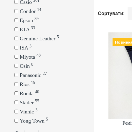
201
Casio
14
Condor
Сортувати:
39
Epson
33
ETA
5
Genuine Leather
Новинк
3
ISA
48
Miyota
Ремі
8
Виробник
Osin
27
Panasonic
15
Rios
40
Ronda
55
Stailer
3
Vinnic
5
Yong Town
Ремі