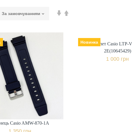
а
Новинка
Браслет Casio LTP-
Браслет Casio LTP-
Виробник: Японія, Ремінець |
2E(10645429)
2E(10645429)
браслет: ста
1 000 грн
нець Casio AMW-870-1A
: Японія, Ремінець |
браслет: полімер,
1 000 грн.
1 350 грн.
+ пор
Купити в 1 клі
+ порівняти
Купити в 1 клік
нець Casio AMW-870-1A
1 350 грн