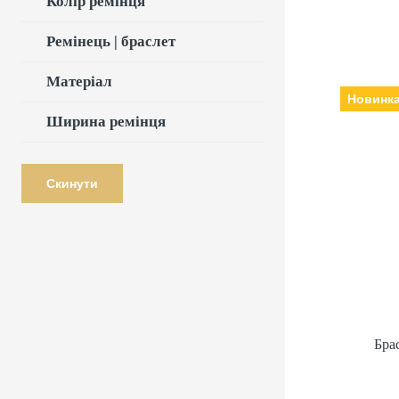
Колір ремінця
Ремінець | браслет
Матеріал
Новинк
Ширина ремінця
Бра
Виробник
Скинути
Бра