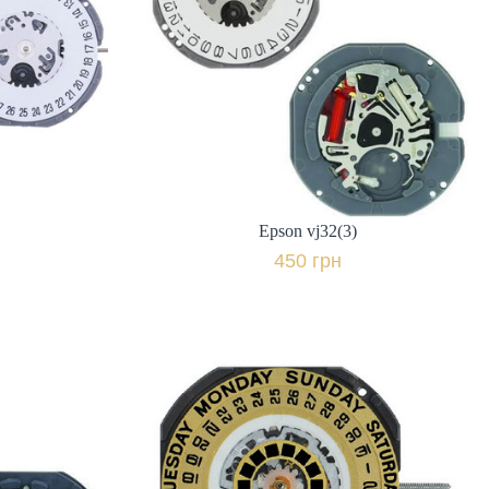
Epson vj32(3)
ія,
Виробник: Японія,
450 грн.
івняти
+ порівняти
к
Купити в 1 клік
Epson vj32(3)
450 грн
)
Epson VX44(6)
ія,
Виробник: Японія,