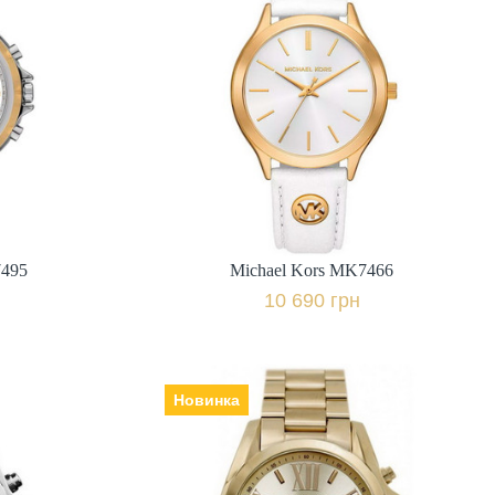
7495
Michael Kors MK7466
Виробник: США, Механізм:
кварцеві, Скло: мінеральне,
,
Ремінець | браслет: шкіра,
міс.,
Гарантія: 24 міс.,
10 690 грн.
івняти
+ порівняти
7495
Michael Kors MK7466
к
Купити в 1 клік
10 690 грн
Новинка
6174
Michael Kors MK5605
Виробник: США, Механізм:
кварцеві, Скло: мінеральне,