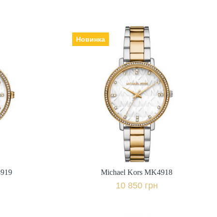
Новинка
4919
Michael Kors MK4918
Виробник: США, Механізм:
кварцеві, Скло: мінеральне,
,
Ремінець | браслет: сталь,
міс.,
Гарантія: 24 міс.,
10 850 грн.
івняти
+ порівняти
4919
Michael Kors MK4918
к
Купити в 1 клік
10 850 грн