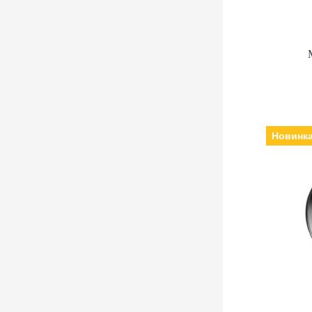
Новинк
Виробн
кварцеві, Скл
нержаві