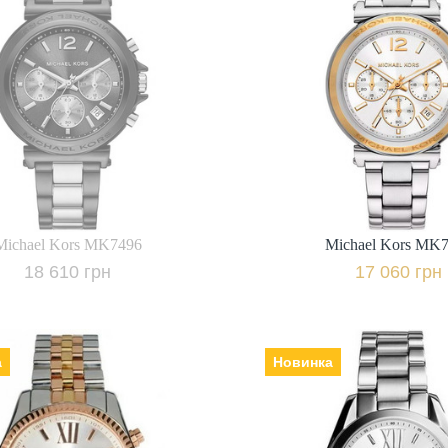
Michael Kors MK
Виробник: США, Механізм:
Michael Kors MK7496
кварцеві, Скло: мінеральне,
ик: США, Механізм:
Ремінець | браслет: сталь
о: мінеральне,
Гарантія: 24 
ець | браслет: сталь,
Гарантія: 24 міс.,
17 060 грн.
18 610 грн.
+ порівняти
+ пор
ідомити про наявність
Michael Kors MK7496
Michael Kors MK
Купити в 1 клі
18 610 грн
17 060 грн
а
Новинка
Michael Kors MK5735
Michael Kors MK
ик: США, Механізм:
Виробник: США, Механізм:
о: мінеральне,
кварцеві, Скло: мінеральне,