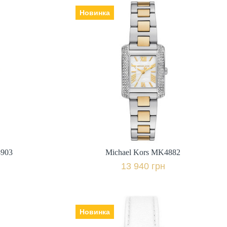
Новинка
4903
Michael Kors MK4882
Виробник: США, Механізм:
кварцеві, Скло: мінеральне,
,
Ремінець | браслет: сталь,
міс.,
Гарантія: 24 міс.,
13 940 грн.
івняти
+ порівняти
4903
Michael Kors MK4882
к
Купити в 1 клік
13 940 грн
Новинка