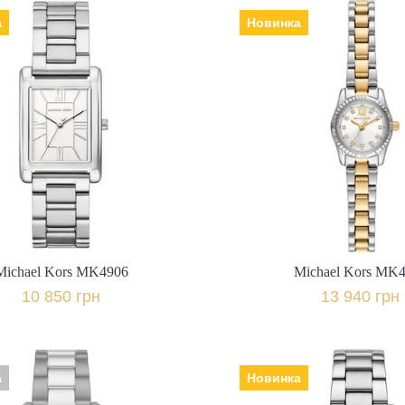
а
Новинка
Michael Kors MK4906
Michael Kors MK
ик: США, Механізм:
Виробник: США, Механізм:
о: мінеральне,
кварцеві, Скло: мінеральне,
ець | браслет: сталь,
Ремінець | браслет: сталь
Гарантія: 24 міс.,
Гарантія: 24 
10 850 грн.
13 940 грн.
+ порівняти
+ пор
Michael Kors MK4906
Michael Kors MK
Купити в 1 клік
Купити в 1 клі
10 850 грн
13 940 грн
а
Новинка