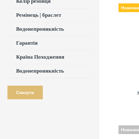
Колір ремінця
Новинк
Ремінець | браслет
Виробн
Водонепроникність
кварцеві, Скл
Ремін
Гарантія
Країна Походження
Водонепроникність
Скинути
Новинк