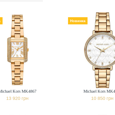
а
Новинка
Michael Kors MK4867
Michael Kors MK
ик: США, Механізм:
Виробник: США, Механізм:
о: мінеральне,
кварцеві, Скло: мінеральне,
ець | браслет: сталь,
Ремінець | браслет: сталь
Гарантія: 24 міс.,
Гарантія: 24 
13 920 грн.
10 850 грн.
+ порівняти
+ пор
Michael Kors MK4867
Michael Kors MK
Купити в 1 клік
Купити в 1 клі
13 920 грн
10 850 грн