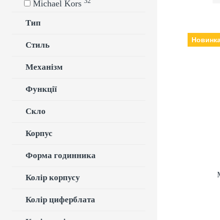
32
Michael Kors
Тип
Новинк
Стиль
Механізм
Виробн
кварцеві, Скл
Ремін
Функції
Скло
Корпус
Форма годинника
Колір корпусу
Колір циферблата