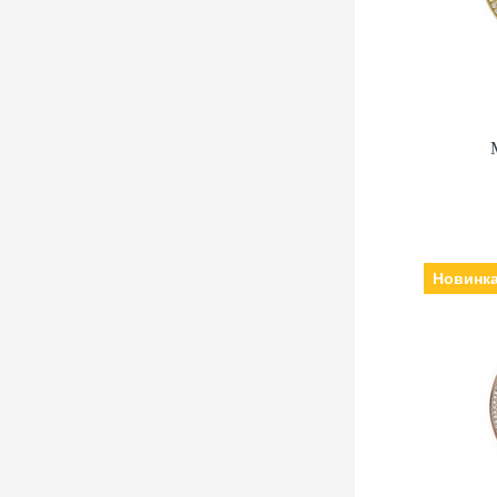
Новинк
Виробн
кварцеві, Скл
нержаві