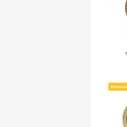
нержаві
Новинк
Виробн
кварцеві, Скл
нержаві