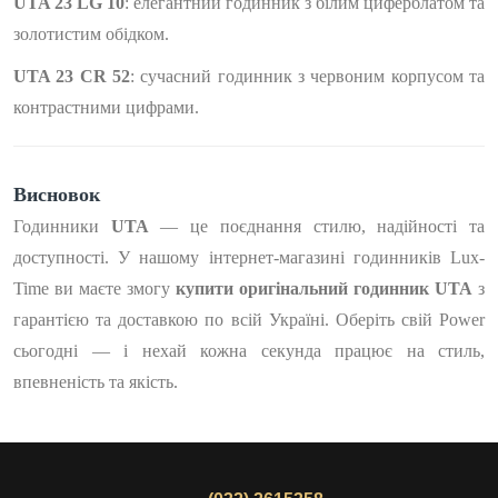
UTA 23 LG 10
: елегантний годинник з білим циферблатом та
золотистим обідком.
UTA 23 CR 52
: сучасний годинник з червоним корпусом та
контрастними цифрами.
Висновок
Годинники
UTA
— це поєднання стилю, надійності та
доступності. У нашому інтернет-магазині годинників Lux-
Time ви маєте змогу
купити оригінальний годинник UTA
з
гарантією та доставкою по всій Україні. Оберіть свій Power
сьогодні — і нехай кожна секунда працює на стиль,
впевненість та якість.