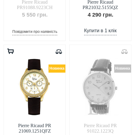
Pierre Ricaud
Pierre Ricaud
PR91088.9223CH
PR21032.5155QZ
5 550 грн.
4 290 грн.
Купити в 1 клік
Повідомити про наявність
Новинка
Новинка
Pierre Ricaud PR
Pierre Ricaud PR
21069.1251QFZ
91022.1223Q