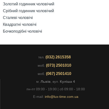
Золотий годинник чоловічий
Срібний годинник чоловічий
Сталеві чоловічі
Квадратні чоловічі
Бочкоподібні чоловічі
(032) 2615358
тел.
(073) 2501010
моб.
(067) 2501410
моб.
м.
Львів
, вул.
Куліша 4
пн-пт 09:00 - 19:00 | сб 09:00 - 18:00
E-mail:
info@lux-time.com.ua