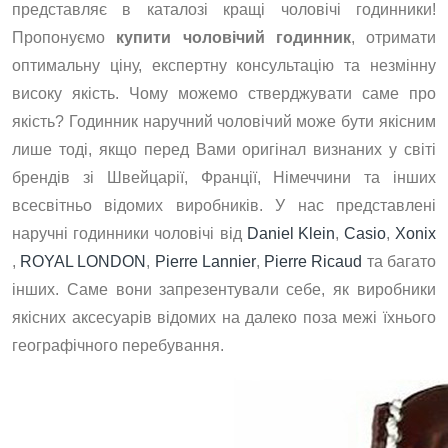
представляє в каталозі кращі чоловічі годинники!
Пропонуємо
купити чоловічий годинник
, отримати
оптимальну ціну, експертну консультацію та незмінну
високу якість. Чому можемо стверджувати саме про
якість? Годинник наручний чоловічий може бути якісним
лише тоді, якщо перед Вами оригінал визнаних у світі
брендів зі Швейцарії, Франції, Німеччини та інших
всесвітньо відомих виробників. У нас представлені
наручні годинники чоловічі від
Daniel Klein
,
Casio
,
Xonix
,
ROYAL LONDON
,
Pierre Lannier
,
Pierre Ricaud
та багато
інших. Саме вони запрезентували себе, як виробники
якісних аксесуарів відомих на далеко поза межі їхнього
географічного перебування.