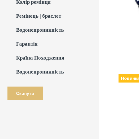
Колір ремінця
Ремінець | браслет
Водонепроникність
Гарантія
Країна Походження
Водонепроникність
Новинк
Скинути
Виробни
кварцеві, Скл
Ремін