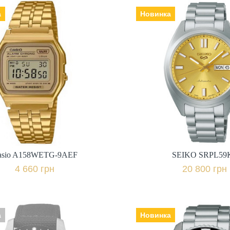
а
Новинка
asio A158WETG-9AEF
SEIKO SRPL59
к: Японія, Механізм:
Виробник: Японія, Механізм: з
ло: пластикове,
автопідзаводом, Скло: скло
ець | браслет: сталь,
Hardlex, Ремінець | браслет:
Гарантія: 24 міс.,
сталь, 
4 660 грн.
20 800 грн.
+ порівняти
+ пор
asio A158WETG-9AEF
SEIKO SRPL59
Купити в 1 клік
Купити в 1 клі
4 660 грн
20 800 грн
а
Новинка