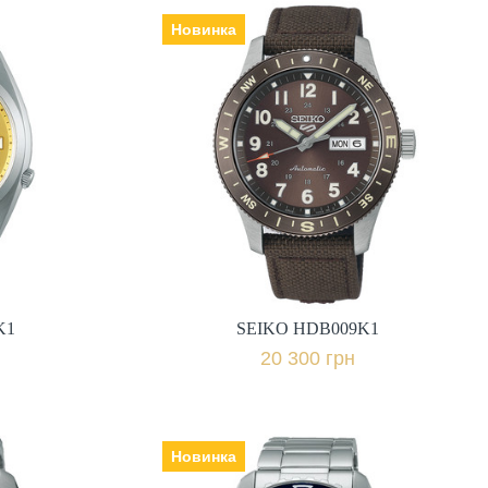
Новинка
K1
SEIKO HDB009K1
Виробник: Японія, Механізм: з
автопідзаводом, Скло: скло
Hardlex, Ремінець | браслет:
Гарантія: 36 міс.,
нейлон, Гарантія: 36 міс.,
20 300 грн.
івняти
+ порівняти
K1
SEIKO HDB009K1
к
Купити в 1 клік
20 300 грн
Новинка