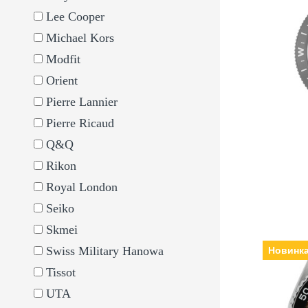
Lee Cooper
Michael Kors
Виробник:
автопід
Modfit
Hardlex, Реміне
Orient
Pierre Lannier
Pierre Ricaud
Q&Q
Пов
Rikon
Royal London
Seiko
Skmei
Swiss Military Hanowa
Новинк
Tissot
Виробник:
UTA
автопід