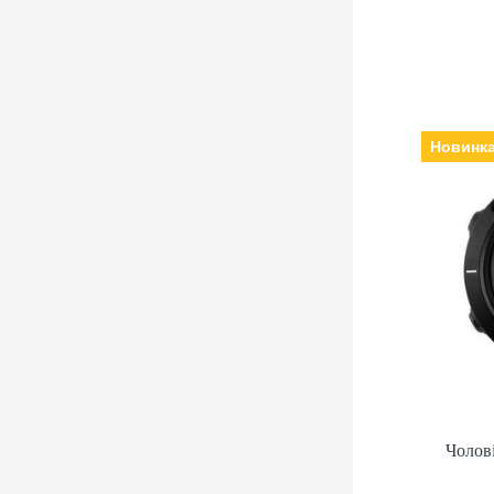
Новинк
Чолов
Виробн
електронні, Ск
Ремінец
Чолов