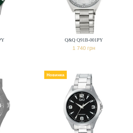
1 740 грн.
івняти
+ порівняти
PY
Q&Q Q91B-001PY
к
Купити в 1 клік
1 740 грн
Новинка
Q&Q C04A-039PY
Виробник: Японія, Механізм:
5Y
кварцеві, Скло: мінеральне,
Ремінець | браслет: сталь,
Гарантія: 12 міс.,
міс.,
1 060 грн.