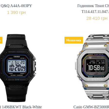
Q&Q A44A-003PY
Годинник Tissot C
+ пор
Купити в 1 клік
T114.417.11.047
1 390 грн
Купити в 1 клі
28 410 грн
а
Новинка
Casio GMW-BZ5000
i 1496BKWT Black-White
Виробник: Японія, Механізм:
ик: Китай, Механізм:
електронні (сонячна 
ло: мінеральне,
Скло: мінеральне, Ремінець |
ь | браслет: полімер,
браслет: сталь, Гарантія: 24
Гарантія: 12 міс.,
міс.,
550 грн.
53 460 грн.
+ порівняти
+ пор
i 1496BKWT Black-White
Casio GMW-BZ5000