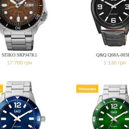
ць | браслет:
Ремінець | браслет: екошкіра,
сталь, Гарантія: 36 міс.,
Гарантія: 12 
17 700 грн.
1 130 грн.
+ порівняти
+ пор
SEIKO SRPJ47K1
Q&Q Q68A-003
Купити в 1 клік
Купити в 1 клі
17 700 грн
1 130 грн
а
Новинка
Q&Q Q85B-004PY
Q&Q Q85B-003
к: Японія, Механізм:
Виробник: Японія, Механізм:
о: мінеральне,
кварцеві, Скло: мінеральне,
 | браслет: екошкіра,
Ремінець | браслет: екошкіра,
Гарантія: 12 міс.,
Гарантія: 12 