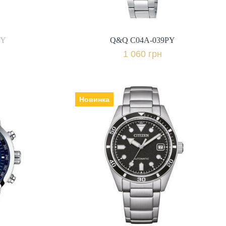
и
+ порівняти
вність
5Y
Q&Q C04A-039PY
Купити в 1 клік
1 060 грн
Новинка
Citizen NJ0221-50E
Виробник: Японія, Механізм: з
hrono
автопідзаводом, Скло:
арія,
.00
мінеральне, Ремінець |
браслет: нержавіюча сталь,
Гарантія: 24 міс.,
14 150 грн.