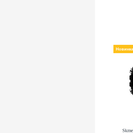
Новинк
Skme
Виробн
електронні, Ск
Ремінец
Skme