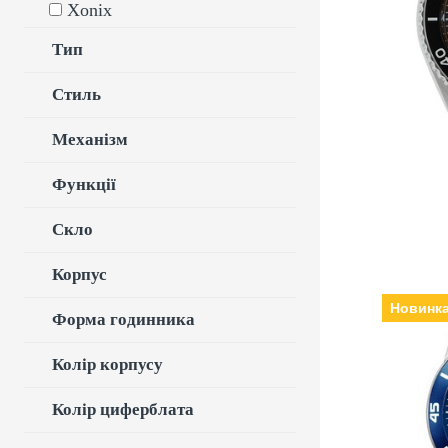
Xonix
Hardlex, Реміне
Тип
Стиль
Механізм
Функції
Скло
Корпус
Новинк
Форма годинника
Колір корпусу
Виробни
кварцеві, Скл
Ремінець
Колір циферблата