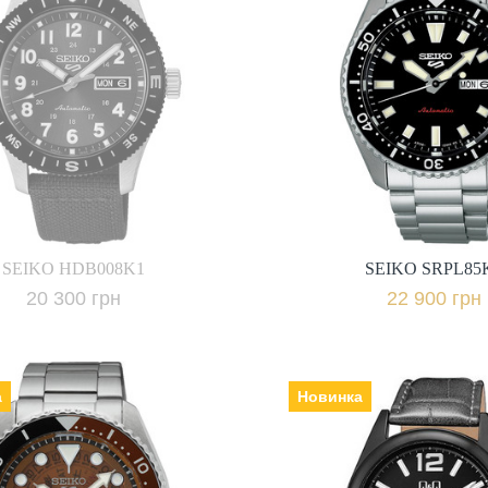
SEIKO SRPL85
Виробник: Японія, Механізм: з
SEIKO HDB008K1
автопідзаводом, Скло: скло
 Японія, Механізм: з
Hardlex, Ремінець | браслет:
заводом, Скло: скло
сталь, 
ць | браслет:
шкіра, Гарантія: 36 міс.,
22 900 грн.
20 300 грн.
+ порівняти
+ пор
ідомити про наявність
SEIKO HDB008K1
SEIKO SRPL85
Купити в 1 клі
20 300 грн
22 900 грн
а
Новинка
SEIKO SRPJ47K1
Q&Q Q68A-003
 Японія, Механізм: з
Виробник: Японія, Механізм:
заводом, Скло: скло
кварцеві, Скло: мінеральне,