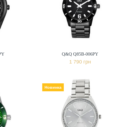
Ремінець | браслет: екошкіра,
міс.,
Гарантія: 12 міс.,
1 790 грн.
івняти
+ порівняти
PY
Q&Q Q85B-006PY
к
Купити в 1 клік
1 790 грн
Новинка
PY
Q&Q Q91B-001PY
Виробник: Японія, Механізм:
кварцеві, Скло: мінеральне,
Ремінець | браслет: сталь,
міс.,
Гарантія: 12 міс.,