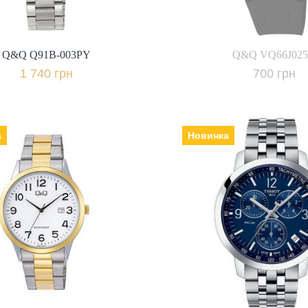
700 грн.
+ порівнят
+ порівняти
Повідомити про ная
Q&Q Q91B-003PY
Q&Q VQ66J02
Купити в 1 клік
1 740 грн
700 грн
а
Новинка
Q&Q A44A-003PY
к: Японія, Механізм:
Годинник Tissot C
Виробник: Швейц
о: мінеральне,
T114.417.11.047
Механізм: кварцеві, Скло:
ець | браслет: сталь,
сапфірове, Ремінець |
Гарантія: 12 міс.,
браслет: сталь, Гарантія: 24
міс.,
1 390 грн.
28 410 грн.
+ порівняти