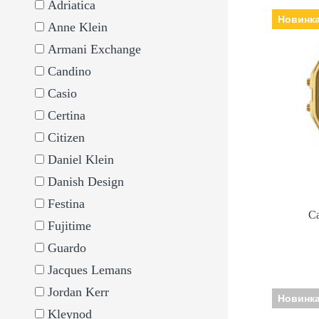
Adriatica
Новинк
Anne Klein
Armani Exchange
C
Виробни
Candino
електронні, Ск
Ремін
Casio
Certina
Citizen
Daniel Klein
Danish Design
Festina
C
Fujitime
Guardo
Jacques Lemans
Jordan Kerr
Новинк
Kleynod