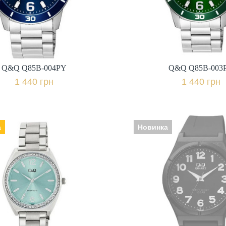
1 440 грн.
1 440 грн.
+ порівняти
+ пор
Q&Q Q85B-004PY
Q&Q Q85B-003
Купити в 1 клік
Купити в 1 клі
1 440 грн
1 440 грн
а
Новинка
Q&Q Q91B-003PY
к: Японія, Механізм:
Q&Q VQ66J02
о: мінеральне,
Виробник: Японія, Механізм:
ець | браслет: сталь,
кварцеві, Скло: пластикове,
Гарантія: 12 міс.,
Ремінець | браслет: полімер,
Гарантія: 12 
1 740 грн.