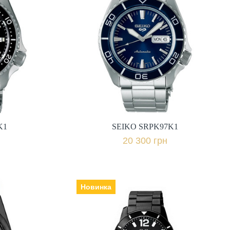
K1
SEIKO SRPK97K1
Виробник: Японія, Механізм: з
автопідзаводом, Скло: скло
Hardlex, Ремінець | браслет:
Гарантія: 36 міс.,
сталь, Гарантія: 36 міс.,
20 300 грн.
івняти
+ порівняти
K1
SEIKO SRPK97K1
к
Купити в 1 клік
20 300 грн
Новинка
PY
Q&Q Q85B-006PY
Виробник: Японія, Механізм:
кварцеві, Скло: мінеральне,