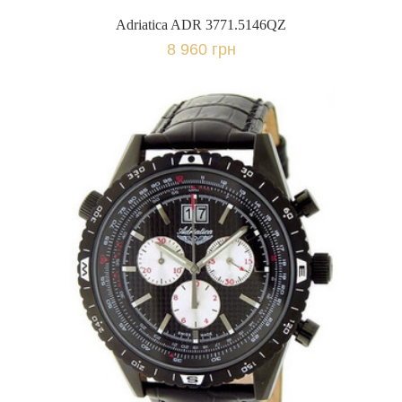
Adriatica ADR 3771.5146QZ
8 960 грн