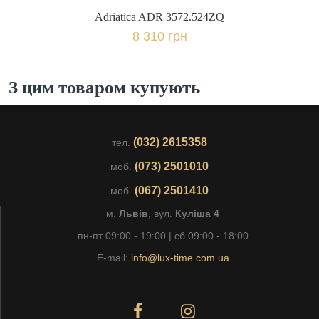
Adriatica ADR 3572.524ZQ
8 310 грн
З цим товаром купують
(032) 2615358
тел.
(073) 2501010
моб.
(067) 2501410
моб.
м.
Львів
, вул.
Куліша 4
пн-пт 09:00 - 19:00 | сб 09:00 - 18:00
E-mail:
info@lux-time.com.ua