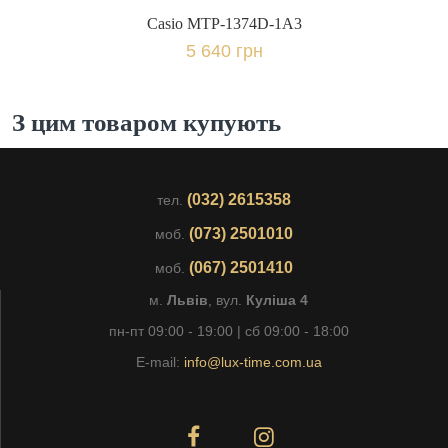
Casio MTP-1374D-1A3
5 640 грн
З цим товаром купують
(032) 2615358
тел.
(073) 2501010
моб.
(067) 2501410
моб.
м.
Львів
, вул.
Куліша 4
пн-пт 09:00 - 19:00 | сб 09:00 - 18:00
E-mail:
info@lux-time.com.ua