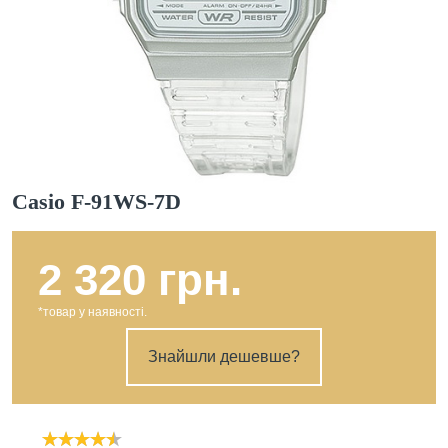
Casio F-91WS-7D
2 320 грн.
*товар у наявності.
Знайшли дешевше?