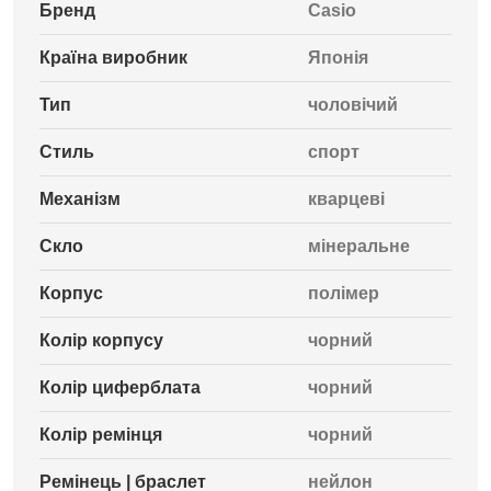
Бренд
Casio
Країна виробник
Японія
Тип
чоловічий
Стиль
спорт
Механізм
кварцеві
Скло
мінеральне
Корпус
полімер
Колір корпусу
чорний
Колір циферблата
чорний
Колір ремінця
чорний
Ремінець | браслет
нейлон