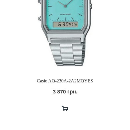
Casio AQ-230A-2A2MQYES
3 870 грн.