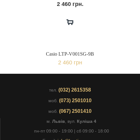
2 460 грн.
Casio LTP-V001SG-9B
2 460 грн
(032) 2615358
тел.
(073) 2501010
моб.
(067) 2501410
моб.
м.
Львів
, вул.
Куліша 4
пн-пт 09:00 - 19:00 | сб 09:00 - 18:00