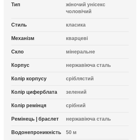
Тип
жіночий унісекс
чоловічий
Стиль
класика
Механізм
кварцеві
Скло
мінеральне
Корпус
нержавіюча сталь
Колір корпусу
сріблястий
Колір циферблата
зелений
Колір ремінця
срібний
Ремінець | браслет
нержавіюча сталь
Водонепроникність
50 м