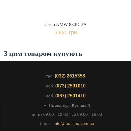
Casio AMW-880D-3A
6 820 грн
З цим товаром купують
(032) 2615358
тел.
(073) 2501010
моб.
(067) 2501410
моб.
м.
Львів
, вул.
Куліша 4
пн-пт 09:00 - 19:00 | сб 09:00 - 18:00
E-mail:
info@lux-time.com.ua