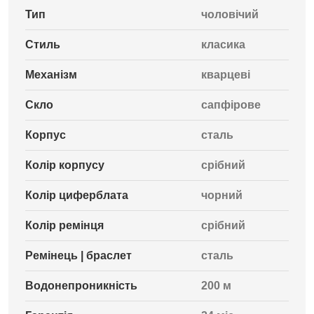
Тип
чоловічий
Стиль
класика
Механізм
кварцеві
Скло
сапфірове
Корпус
сталь
Колір корпусу
срібний
Колір циферблата
чорний
Колір ремінця
срібний
Ремінець | браслет
сталь
Водонепроникність
200 м