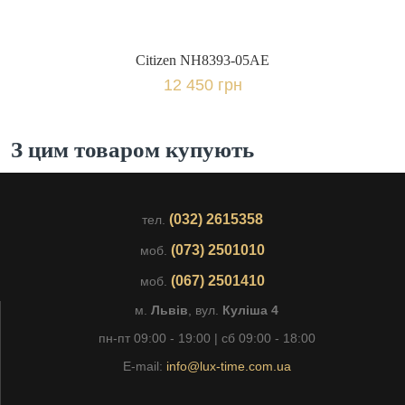
Citizen NH8393-05AE
12 450 грн
З цим товаром купують
(032) 2615358
тел.
(073) 2501010
моб.
(067) 2501410
моб.
м.
Львів
, вул.
Куліша 4
пн-пт 09:00 - 19:00 | сб 09:00 - 18:00
E-mail:
info@lux-time.com.ua