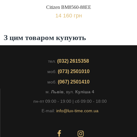
Citizen BM8560-88EE
14 160 грн
З цим товаром купують
(032) 2615358
тел.
(073) 2501010
моб.
(067) 2501410
моб.
м.
Львів
, вул.
Куліша 4
пн-пт 09:00 - 19:00 | сб 09:00 - 18:00
E-mail:
info@lux-time.com.ua