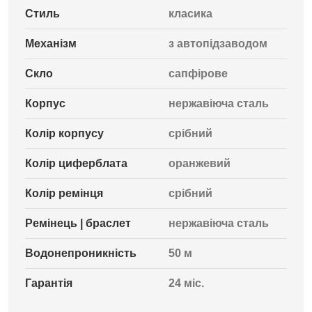
Стиль
класика
Механізм
з автопідзаводом
Скло
сапфірове
Корпус
нержавіюча сталь
Колір корпусу
срібний
Колір циферблата
оранжевий
Колір ремінця
срібний
Ремінець | браслет
нержавіюча сталь
Водонепроникність
50 м
Гарантія
24 міс.