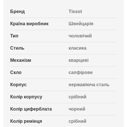
Бренд
Tissot
Країна виробник
Швейцарія
Тип
чоловічий
Стиль
класика
Механізм
кварцеві
Скло
сапфірове
Корпус
нержавіюча сталь
Колір корпусу
срібний
Колір циферблата
чорний
Колір ремінця
срібний