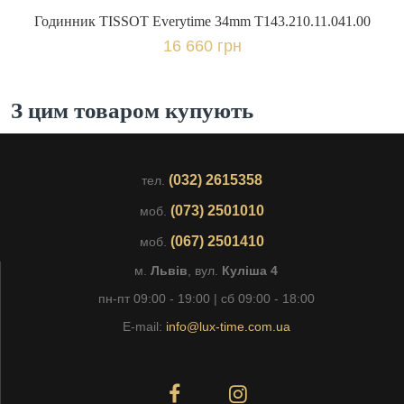
Годинник TISSOT Everytime 34mm T143.210.11.041.00
16 660 грн
З цим товаром купують
(032) 2615358
тел.
(073) 2501010
моб.
(067) 2501410
моб.
м.
Львів
, вул.
Куліша 4
пн-пт 09:00 - 19:00 | сб 09:00 - 18:00
E-mail:
info@lux-time.com.ua