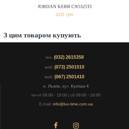
JORDAN KERR CN5325TI
420 грн
З цим товаром купують
(032) 2615358
тел.
(073) 2501010
моб.
(067) 2501410
моб.
м.
Львів
, вул.
Куліша 4
пн-пт 09:00 - 19:00 | сб 09:00 - 18:00
E-mail:
info@lux-time.com.ua