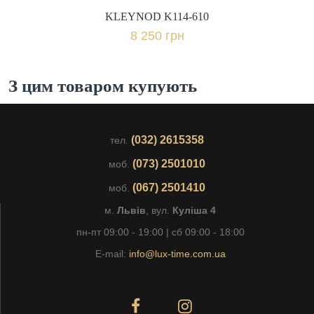
KLEYNOD K114-610
8 250 грн
З цим товаром купують
(032) 2615358
тел.
(073) 2501010
моб.
(067) 2501410
моб.
м.
Львів
, вул.
Куліша 4
пн-пт 09:00 - 19:00 | сб 09:00 - 18:00
E-mail:
info@lux-time.com.ua