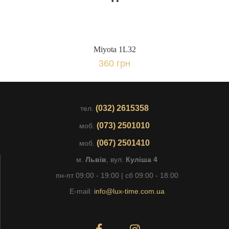
Miyota 1L32
360 грн
(032) 2615358
тел.
(073) 2501010
моб.
(067) 2501410
моб.
м.
Львів
, вул.
Куліша 4
пн-пт 09:00 - 19:00 | сб 09:00 - 18:00
E-mail:
info@lux-time.com.ua