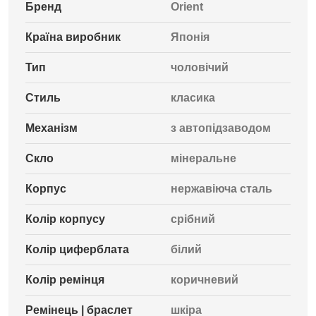
Бренд
Orient
Країна виробник
Японія
Тип
чоловічий
Стиль
класика
Механізм
з автопідзаводом
Скло
мінеральне
Корпус
нержавіюча сталь
Колір корпусу
срібний
Колір циферблата
білий
Колір ремінця
коричневий
Ремінець | браслет
шкіра