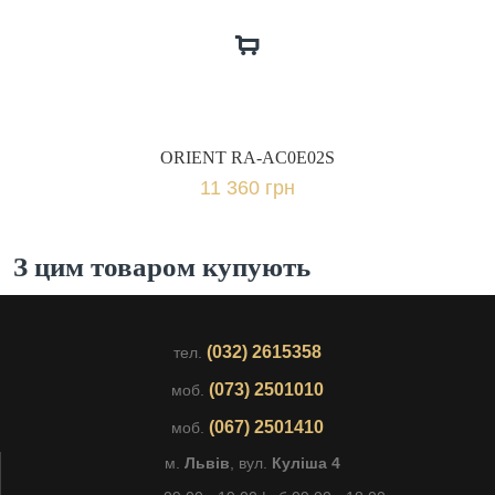
ORIENT RA-AC0E02S
11 360 грн
З цим товаром купують
(032) 2615358
тел.
(073) 2501010
моб.
(067) 2501410
моб.
м.
Львів
, вул.
Куліша 4