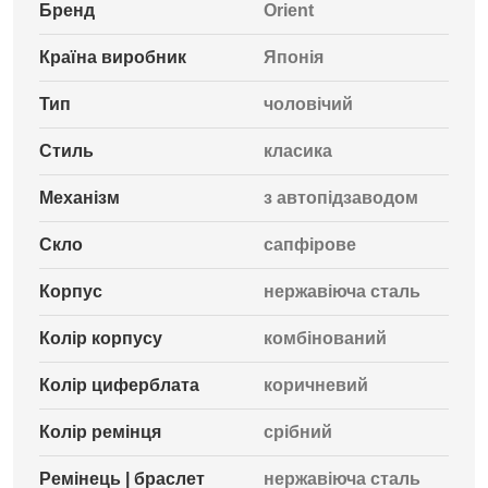
Бренд
Orient
Країна виробник
Японія
Тип
чоловічий
Стиль
класика
Механізм
з автопідзаводом
Скло
сапфірове
Корпус
нержавіюча сталь
Колір корпусу
комбінований
Колір циферблата
коричневий
Колір ремінця
срібний
Ремінець | браслет
нержавіюча сталь