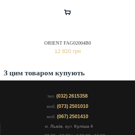
ORIENT FAG02004B0
12 820 грн
З цим товаром купують
(032) 2615358
тел.
(073) 2501010
моб.
(067) 2501410
моб.
м.
Львів
, вул.
Куліша 4