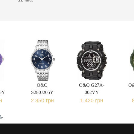
Q&Q
Q&Q G27A-
Q
6Y
S280J205Y
002VY
н.
2 350 грн.
1 420 грн.
8
Q&Q
Q&Q G27A-
Q
6Y
S280J205Y
002VY
н
2 350 грн
1 420 грн
ь