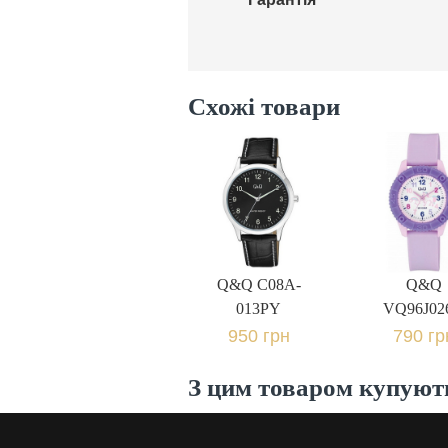
Схожі товари
Q&Q C08A-
Q&Q
013PY
VQ96J02
950 грн.
790 гр
Q&Q C08A-
Q&Q
013PY
VQ96J02
950 грн
790 гр
З цим товаром купуют