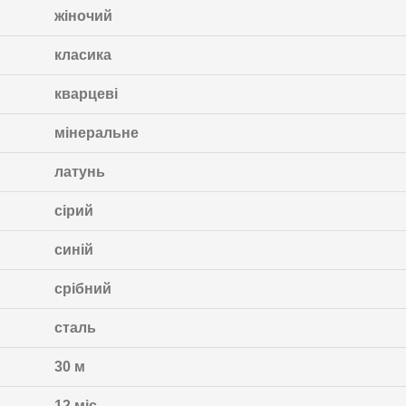
жіночий
класика
кварцеві
мінеральне
латунь
сірий
синій
срібний
сталь
30 м
12 міс.