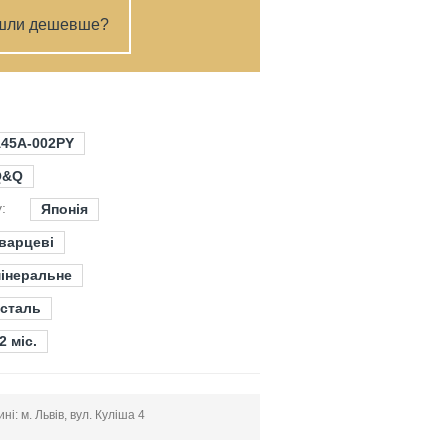
шли дешевше?
45A-002PY
Q&Q
:
Японія
варцеві
інеральне
сталь
2 міс.
і: м. Львів, вул. Куліша 4