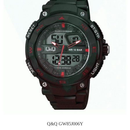
Q&Q GW85J006Y