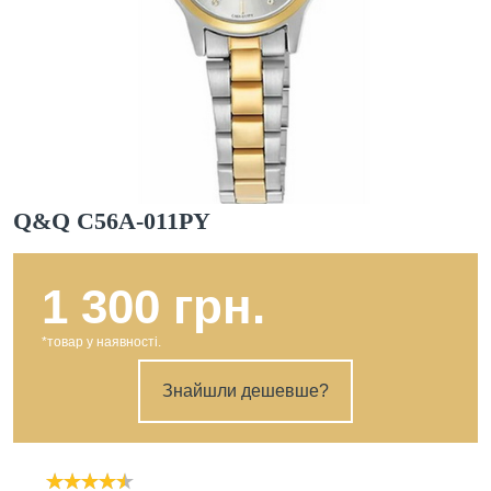
Q&Q C56A-011PY
1 300 грн.
*товар у наявності.
Знайшли дешевше?