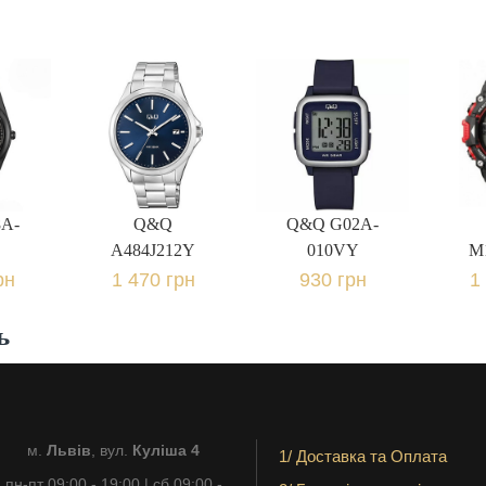
A-
Q&Q
Q&Q G02A-
A484J212Y
010VY
M
рн.
1 470 грн.
930 грн.
1 
A-
Q&Q
Q&Q G02A-
A484J212Y
010VY
M
рн
1 470 грн
930 грн
1
ь
м.
Львів
, вул.
Куліша 4
1/ Доставка та Оплата
пн-пт 09:00 - 19:00 | сб 09:00 -