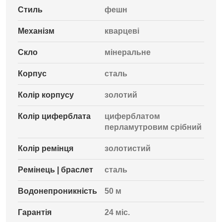
Стиль
фешн
Механізм
кварцеві
Скло
мінеральне
Корпус
сталь
Колір корпусу
золотий
Колір циферблата
циферблатом
перламутровим срібний
Колір ремінця
золотистий
Ремінець | браслет
сталь
Водонепроникність
50 м
Гарантія
24 міс.