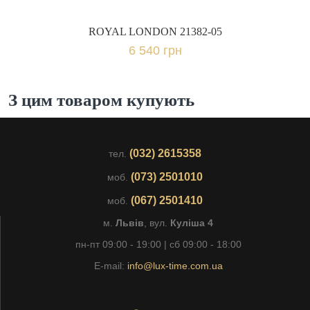
ROYAL LONDON 21382-05
6 540 грн
З цим товаром купують
(032) 2615358
тел.
(073) 2501010
моб.
(067) 2501410
моб.
м.
Львів
, вул.
Куліша 4
пн-пт 09:00 - 19:00 | сб 09:00 - 18:00
E-mail:
info@lux-time.com.ua