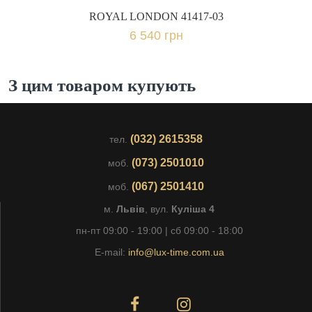
ROYAL LONDON 41417-03
6 540 грн
З цим товаром купують
(032) 2615358
тел.
(073) 2501010
моб.
(067) 2501410
моб.
м.
Львів
, вул.
Куліша 4
пн-пт 09:00 - 19:00 | сб 09:00 - 18:00
E-mail:
info@lux-time.com.ua