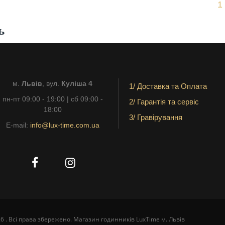
1
ь
м.
Львів
, вул.
Куліша 4
1/ Доставка та Оплата
пн-пт 09:00 - 19:00 | сб 09:00 -
2/ Гарантія та сервіс
18:00
3/ Гравірування
E-mail:
info@lux-time.com.ua
6 . Всі права збережено. Магазин годинників LuxTime м. Львів