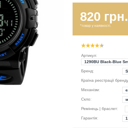
820 грн.
*товар у наявності.
Артикул:
1290BU Black-Blue S
Бренд:
S
Країна реєстрації бренду
Механізм:
е
Скло:
м
Ремінець | браслет:
Гарантія:
1