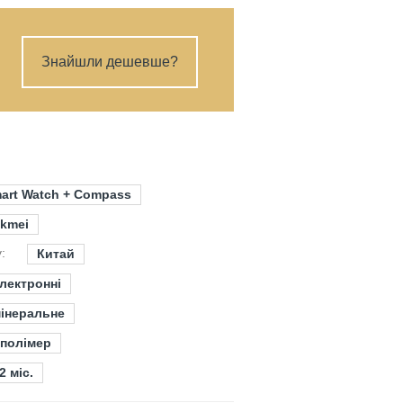
Знайшли дешевше?
mart Watch + Compass
kmei
:
Китай
лектронні
інеральне
полімер
2 міс.