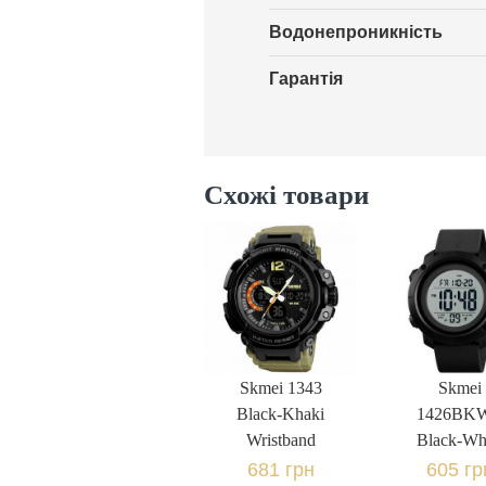
Водонепроникність
Гарантія
Схожі товари
Skmei 1343
Skmei
Black-Khaki
1426BK
681 грн.
605 гр
Skmei 1343
Skmei
Wristband
Black-Wh
Black-Khaki
1426BK
Wristband
Black-Wh
681 грн
605 гр