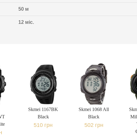
50 м
12 міс.
Skmei 1167BK
Skmei 1068 All
Black
Black
510 грн.
502 грн.
WT
Skm
н.
Skmei 1167BK
Skmei 1068 All
Skm
ite
Mil
1 
WT
Black
Black
Mil
ite
510 грн
502 грн
н