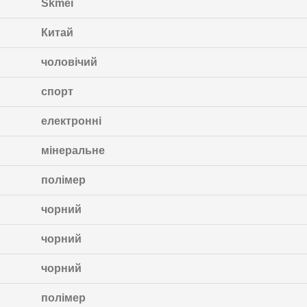
Skmei
Китай
чоловічий
спорт
електронні
мінеральне
полімер
чорний
чорний
чорний
полімер