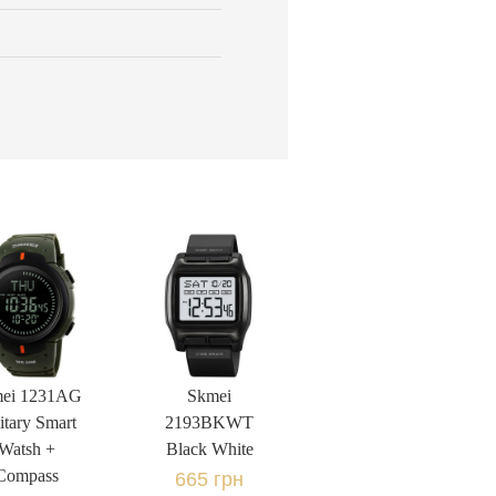
Skmei
2193BKWT
ei 1231AG
665 грн.
ei 1231AG
Skmei
Black White
itary Smart
040 грн.
itary Smart
2193BKWT
Watsh +
Watsh +
Black White
Compass
Compass
665 грн