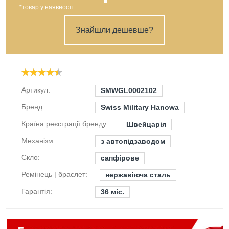
*товар у наявності.
Знайшли дешевше?
Артикул:
SMWGL0002102
Бренд:
Swiss Military Hanowa
Країна реєстрації бренду:
Швейцарія
Механізм:
з автопідзаводом
Скло:
сапфірове
Ремінець | браслет:
нержавіюча сталь
Гарантія:
36 міс.