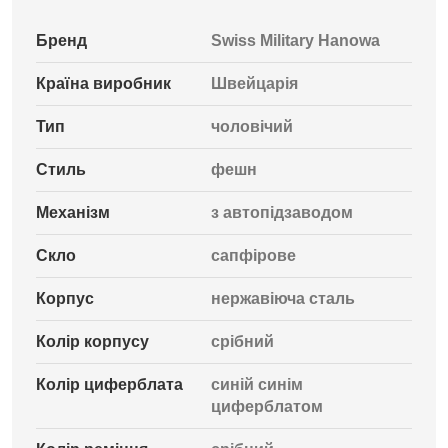
Бренд
Swiss Military Hanowa
Країна виробник
Швейцарія
Тип
чоловічий
Стиль
фешн
Механізм
з автопідзаводом
Скло
сапфірове
Корпус
нержавіюча сталь
Колір корпусу
срібний
Колір циферблата
синій синім
циферблатом