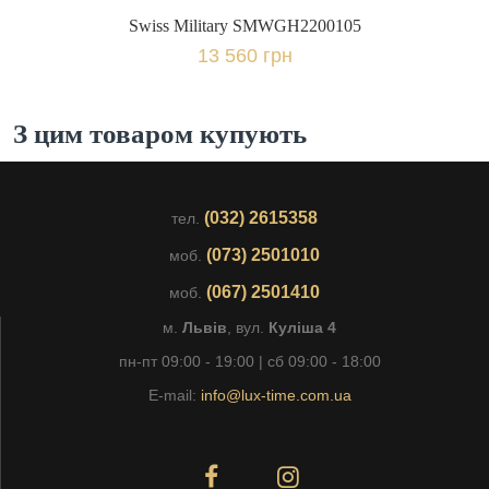
Swiss Military SMWGH2200105
13 560 грн
З цим товаром купують
(032) 2615358
тел.
(073) 2501010
моб.
(067) 2501410
моб.
м.
Львів
, вул.
Куліша 4
пн-пт 09:00 - 19:00 | сб 09:00 - 18:00
E-mail:
info@lux-time.com.ua