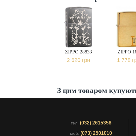
ZIPPO 28833
ZIPPO 1
2 620 грн.
1 778 г
ZIPPO 28833
ZIPPO 1
2 620 грн
1 778 г
З цим товаром купуют
(032) 2615358
тел.
(073) 2501010
моб.