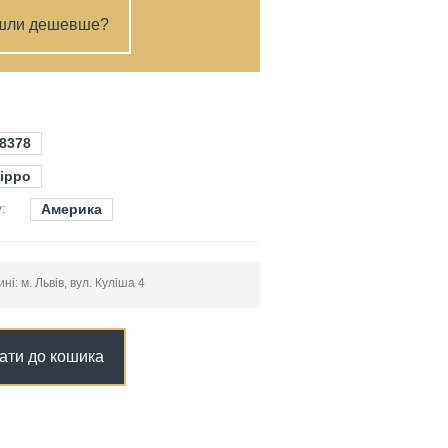
шли дешевше?
8378
ippo
:
Америка
і: м. Львів, вул. Куліша 4
ати до кошика