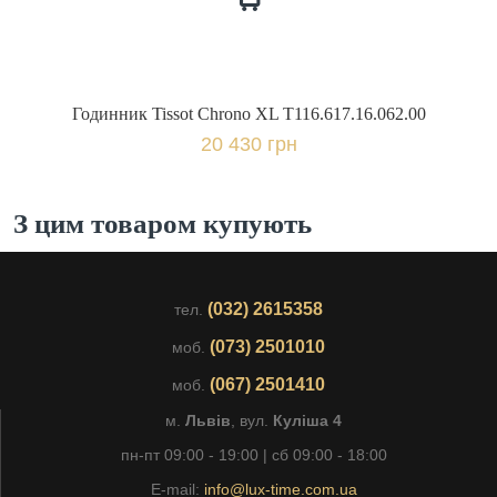
Годинник Tissot Chrono XL T116.617.16.062.00
20 430 грн
З цим товаром купують
(032) 2615358
тел.
(073) 2501010
моб.
(067) 2501410
моб.
м.
Львів
, вул.
Куліша 4
пн-пт 09:00 - 19:00 | сб 09:00 - 18:00
E-mail:
info@lux-time.com.ua