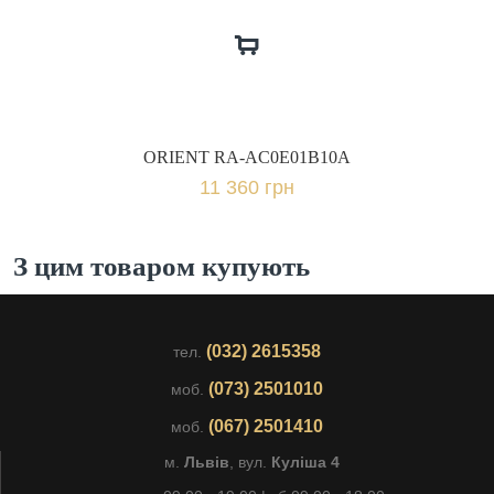
ORIENT RA-AC0E01B10A
11 360 грн
З цим товаром купують
(032) 2615358
тел.
(073) 2501010
моб.
(067) 2501410
моб.
м.
Львів
, вул.
Куліша 4