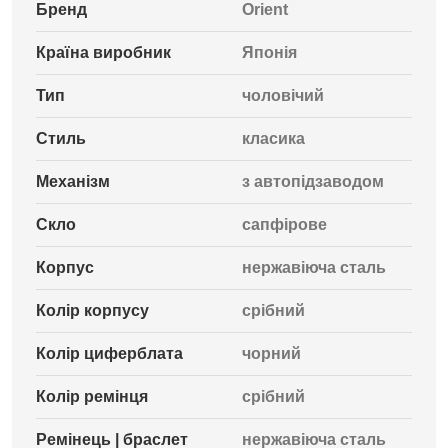
Бренд
Orient
Країна виробник
Японія
Тип
чоловічий
Стиль
класика
Механізм
з автопідзаводом
Скло
сапфірове
Корпус
нержавіюча сталь
Колір корпусу
срібний
Колір циферблата
чорний
Колір ремінця
срібний
Ремінець | браслет
нержавіюча сталь