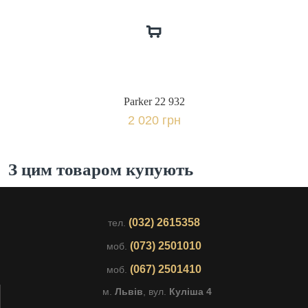
Parker 22 932
2 020 грн
З цим товаром купують
(032) 2615358
тел.
(073) 2501010
моб.
(067) 2501410
моб.
м.
Львів
, вул.
Куліша 4