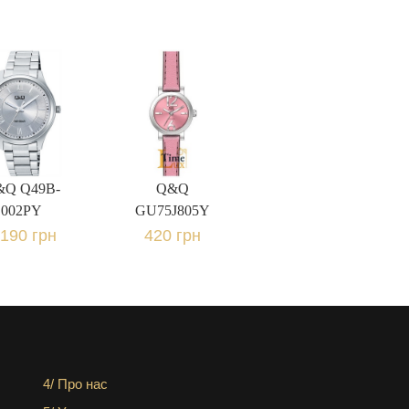
&Q Q49B-
Q&Q
002PY
GU75J805Y
190 грн.
420 грн.
&Q Q49B-
Q&Q
002PY
GU75J805Y
 190 грн
420 грн
4/ Про нас