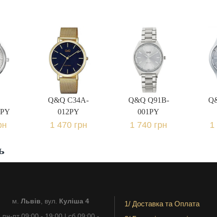
Q&Q C34A-
Q&Q Q91B-
Q
4PY
012PY
001PY
рн.
1 470 грн.
1 740 грн.
1 
Q&Q C34A-
Q&Q Q91B-
Q
4PY
012PY
001PY
рн
1 470 грн
1 740 грн
1
ь
м.
Львів
, вул.
Куліша 4
1/ Доставка та Оплата
пн-пт 09:00 - 19:00 | сб 09:00 -