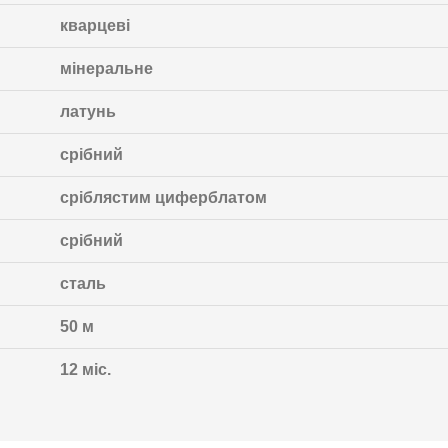
кварцеві
мінеральне
латунь
срібний
сріблястим циферблатом
срібний
сталь
50 м
12 міс.