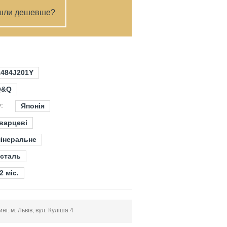
шли дешевше?
484J201Y
Q&Q
:
Японія
варцеві
інеральне
сталь
2 міс.
і: м. Львів, вул. Куліша 4