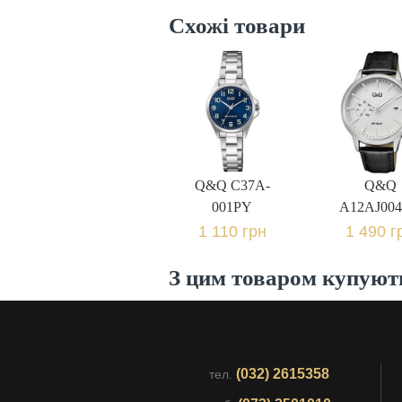
Схожі товари
Q&Q C37A-
Q&Q
001PY
A12AJ00
1 110 грн.
1 490 г
Q&Q C37A-
Q&Q
001PY
A12AJ00
1 110 грн
1 490 г
З цим товаром купуют
(032) 2615358
тел.