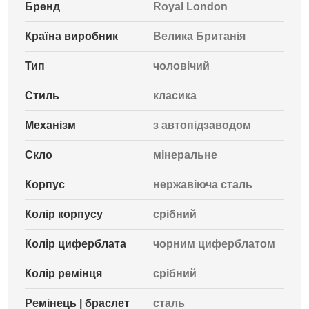
Бренд
Royal London
Країна виробник
Велика Британія
Тип
чоловічий
Стиль
класика
Механізм
з автопідзаводом
Скло
мінеральне
Корпус
нержавіюча сталь
Колір корпусу
срібний
Колір циферблата
чорним циферблатом
Колір ремінця
срібний
Ремінець | браслет
сталь